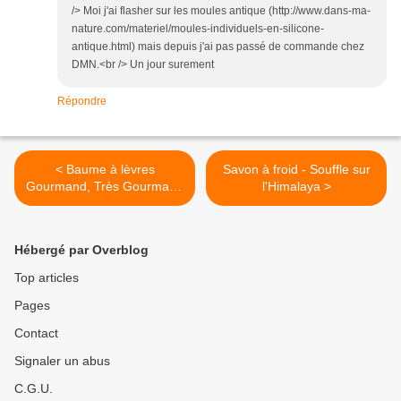
/> Moi j'ai flasher sur les moules antique (http://www.dans-ma-
nature.com/materiel/moules-individuels-en-silicone-
antique.html) mais depuis j'ai pas passé de commande chez
DMN.<br /> Un jour surement
Répondre
< Baume à lèvres
Savon à froid - Souffle sur
Gourmand, Très Gourmand
l'Himalaya >
- Karité, Cacao et cire
d'abeille
Hébergé par Overblog
Top articles
Pages
Contact
Signaler un abus
C.G.U.