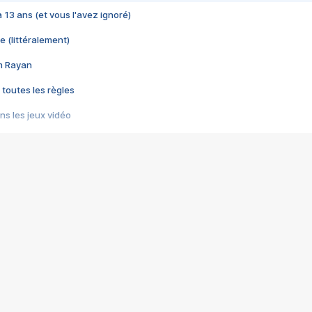
 a 13 ans (et vous l'avez ignoré)
e (littéralement)
im Rayan
 toutes les règles
s les jeux vidéo
us choquant de Rockstar ? - Le scandale BULLY
e plus moche de Steam
du RÊVE tourne au CAUCHEMAR
pendant 8 heures
it… à tort
umiliés par un jeu vidéo
ire - Final Fantasy 8