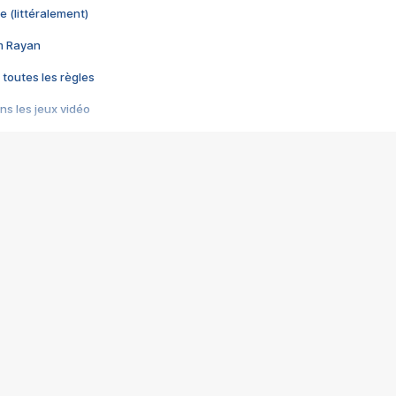
e (littéralement)
im Rayan
 toutes les règles
s les jeux vidéo
us choquant de Rockstar ? - Le scandale BULLY
e plus moche de Steam
du RÊVE tourne au CAUCHEMAR
pendant 8 heures
it… à tort
umiliés par un jeu vidéo
ire - Final Fantasy 8
ti un empire - Age of Empires
story DOFUS