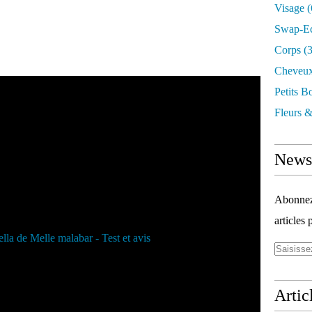
Visage
(
Swap-E
Corps
(3
Cheveu
Petits B
Fleurs &
Newsl
Abonnez-
articles 
Artic