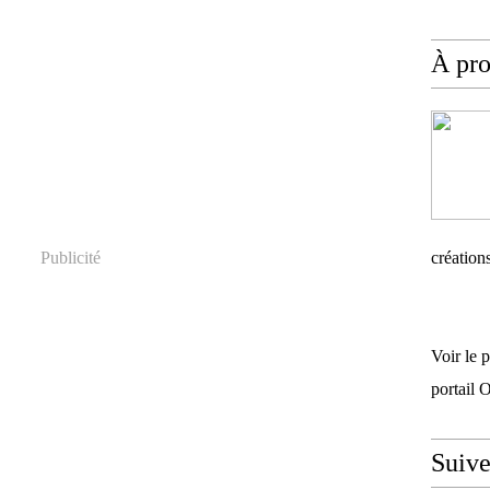
À pr
Publicité
création
Voir le 
portail 
Suiv