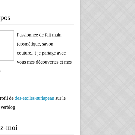
opos
Passionnée de fait main
(cosmétique, savon,
couture...) je partage avec
vous mes découvertes et mes
s
profil de
des-etoiles-surlapeau
sur le
Overblog
ez-moi