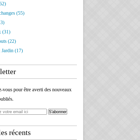
62)
changes
(55)
3)
x
(31)
outs
(22)
 Jardin
(17)
etter
vous pour être averti des nouveaux
publiés.
les récents