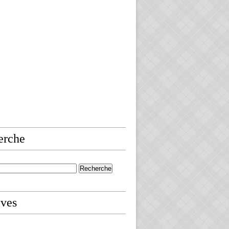
erche
ives