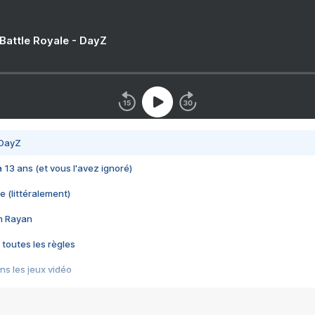
 Battle Royale - DayZ
 DayZ
 a 13 ans (et vous l'avez ignoré)
e (littéralement)
im Rayan
 toutes les règles
s les jeux vidéo
us choquant de Rockstar ? - Le scandale BULLY