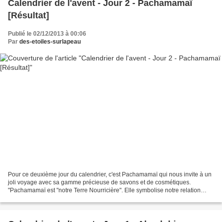
Calendrier de l'avent - Jour 2 - Pachamamaï
[Résultat]
Publié le 02/12/2013 à 00:06
Par
des-etoiles-surlapeau
Pour ce deuxième jour du calendrier, c'est Pachamamaï qui nous invite à un
joli voyage avec sa gamme précieuse de savons et de cosmétiques.
"Pachamamaï est "notre Terre Nourricière". Elle symbolise notre relation
harmonieuse avec la nature et les bienfaits...