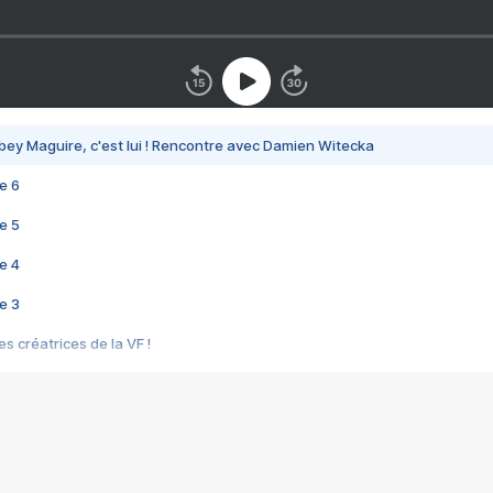
bey Maguire, c'est lui ! Rencontre avec Damien Witecka
e 6
e 5
e 4
e 3
s créatrices de la VF !
e 2
e 1
e Mektoub My Love arrive enfin ! Rencontre avec Shaïn Boumedine et Sal