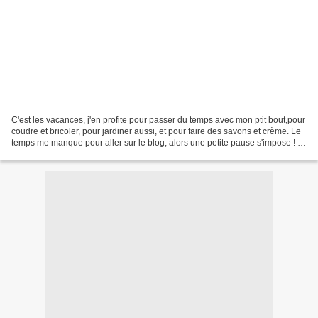
C'est les vacances, j'en profite pour passer du temps avec mon ptit bout,pour
coudre et bricoler, pour jardiner aussi, et pour faire des savons et crème. Le
temps me manque pour aller sur le blog, alors une petite pause s'impose ! Je
suis toujours active...