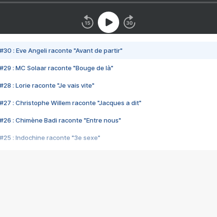
#30 : Eve Angeli raconte "Avant de partir"
#29 : MC Solaar raconte "Bouge de là"
28 : Lorie raconte "Je vais vite"
#27 : Christophe Willem raconte "Jacques a dit"
#26 : Chimène Badi raconte "Entre nous"
#25 : Indochine raconte "3e sexe"
#24 : Zaho raconte "C'est chelou"
#23 : Patrick Bruel raconte "Au café des délices"
#22 : Kyo raconte "Le chemin"
#21 : Nolwenn Leroy raconte "Cassé"