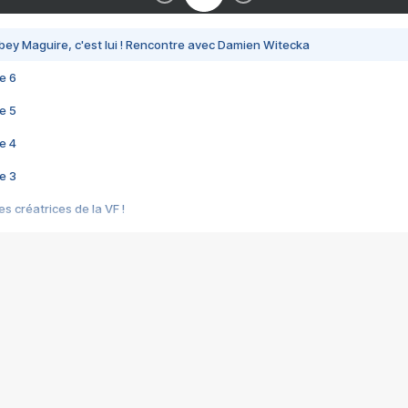
bey Maguire, c'est lui ! Rencontre avec Damien Witecka
e 6
e 5
e 4
e 3
s créatrices de la VF !
e 2
e 1
e Mektoub My Love arrive enfin ! Rencontre avec Shaïn Boumedine et Sal
i : après Toni en famille
elle réalise le bouleversant Dites lui que je l'aime
ais ! Rencontre autour de Vie privée de Rebecca Zlotowski