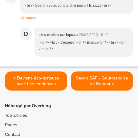
<br /> Ses cheveux vont te dire merci ! Bizzzzz<br />
Répondre
D
des-etoiles-surlapeau
29/09/2013 16:12
<br /> <br /> J'espère !<br /> Bisous<br /> <br /> <br
/> <br />
< Deviens éco-testeuse
Savon SAF - Gourmandise
avec Les tendances
de Nougat >
d'Emma [Résultat en edit]
Hébergé par Overblog
Top articles
Pages
Contact