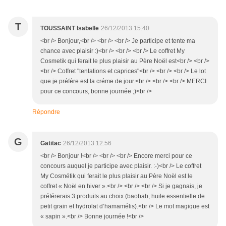
T
TOUSSAINT Isabelle
26/12/2013 15:40
<br /> Bonjour,<br /> <br /> <br /> Je participe et tente ma
chance avec plaisir :)<br /> <br /> <br /> Le coffret My
Cosmetik qui ferait le plus plaisir au Père Noël est<br /> <br />
<br /> Coffret "tentations et caprices"<br /> <br /> <br /> Le lot
que je préfére est la créme de jour.<br /> <br /> <br /> MERCI
pour ce concours, bonne journée ;)<br />
Répondre
G
Gatitac
26/12/2013 12:56
<br /> Bonjour !<br /> <br /> <br /> Encore merci pour ce
concours auquel je participe avec plaisir. :-)<br /> Le coffret
My Cosmétik qui ferait le plus plaisir au Père Noël est le
coffret « Noël en hiver ».<br /> <br /> <br /> Si je gagnais, je
préférerais 3 produits au choix (baobab, huile essentielle de
petit grain et hydrolat d’hamamélis).<br /> Le mot magique est
« sapin ».<br /> Bonne journée !<br />