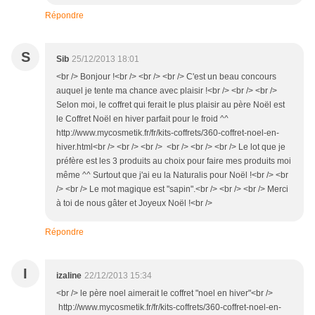
Répondre
S
Sib
25/12/2013 18:01
<br /> Bonjour !<br /> <br /> <br /> C'est un beau concours
auquel je tente ma chance avec plaisir !<br /> <br /> <br />
Selon moi, le coffret qui ferait le plus plaisir au père Noël est
le Coffret Noël en hiver parfait pour le froid ^^
http://www.mycosmetik.fr/fr/kits-coffrets/360-coffret-noel-en-
hiver.html<br /> <br /> <br /> <br /> <br /> <br /> Le lot que je
préfère est les 3 produits au choix pour faire mes produits moi
même ^^ Surtout que j'ai eu la Naturalis pour Noël !<br /> <br
/> <br /> Le mot magique est "sapin".<br /> <br /> <br /> Merci
à toi de nous gâter et Joyeux Noël !<br />
Répondre
I
izaline
22/12/2013 15:34
<br /> le père noel aimerait le coffret "noel en hiver"<br />
http://www.mycosmetik.fr/fr/kits-coffrets/360-coffret-noel-en-