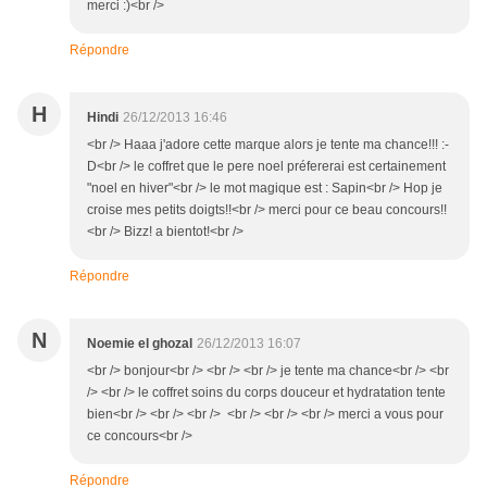
merci :)<br />
Répondre
H
Hindi
26/12/2013 16:46
<br /> Haaa j'adore cette marque alors je tente ma chance!!! :-
D<br /> le coffret que le pere noel préfererai est certainement
"noel en hiver"<br /> le mot magique est : Sapin<br /> Hop je
croise mes petits doigts!!<br /> merci pour ce beau concours!!
<br /> Bizz! a bientot!<br />
Répondre
N
Noemie el ghozal
26/12/2013 16:07
<br /> bonjour<br /> <br /> <br /> je tente ma chance<br /> <br
/> <br /> le coffret soins du corps douceur et hydratation tente
bien<br /> <br /> <br /> <br /> <br /> <br /> merci a vous pour
ce concours<br />
Répondre