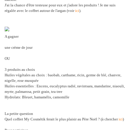
J'ai la chance d'être testeuse pour eux et j'adore les produits ! Je me suis
régalée avec le coffret autour de l'argan (voir
ici
).
A gagner
une crème de jour
OU
3 produits au choix
Huiles végétales au choix : baobab, carthame, ricin, germe de blé, chanvre,
nigelle, rose musquée
Huiles essentielles : Encens, eucalyptus radié, ravintsara, mandarine, niaouli,
myrte, palmarosa, petit grain, tea tree
Hydrolats: Bleuet, hamamélis, camomille
La petite question
Quel coffret My Cosmétik ferait le plus plaisir au Père Noël ? (à chercher
ici
)