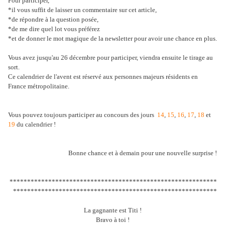
Pour participer,
*il vous suffit de laisser un commentaire sur cet article,
*de répondre à la question posée,
*de me dire quel lot vous préférez
*et de donner le mot magique de la newsletter pour avoir une chance en plus.
Vous avez jusqu'au 26 décembre pour participer, viendra ensuite le tirage au
sort.
Ce calendrier de l'avent est réservé aux personnes majeurs résidents en
France métropolitaine.
Vous pouvez toujours participer au concours des jours
14
,
15
,
16
,
17
,
18
et
19
du calendrier !
Bonne chance et à demain pour une nouvelle surprise !
***********************************************************
**********************************************************
La gagnante est Titi !
Bravo à toi !