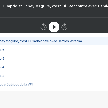
 DiCaprio et Tobey Maguire, c'est lui ! Rencontre avec Dam
bey Maguire, c'est lui ! Rencontre avec Damien Witecka
e 6
e 5
e 4
e 3
s créatrices de la VF !
e 2
e 1