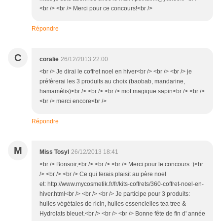
<br /> <br /> Merci pour ce concours!<br />
Répondre
C
coralie
26/12/2013 22:00
<br /> Je dirai le coffret noel en hiver<br /> <br /> <br /> je
préfèrerai les 3 produits au choix (baobab, mandarine,
hamamélis)<br /> <br /> <br /> mot magique sapin<br /> <br />
<br /> merci encore<br />
Répondre
M
Miss Tosyl
26/12/2013 18:41
<br /> Bonsoir,<br /> <br /> <br /> Merci pour le concours :)<br
/> <br /> <br /> Ce qui ferais plaisit au père noel
et: http://www.mycosmetik.fr/fr/kits-coffrets/360-coffret-noel-en-
hiver.html<br /> <br /> <br /> Je participe pour 3 produits:
huiles végétales de ricin, huiles essencielles tea tree &
Hydrolats bleuet.<br /> <br /> <br /> Bonne fête de fin d' année