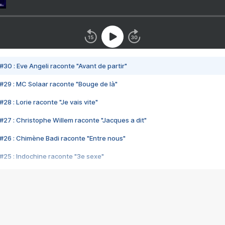
#30 : Eve Angeli raconte "Avant de partir"
#29 : MC Solaar raconte "Bouge de là"
28 : Lorie raconte "Je vais vite"
#27 : Christophe Willem raconte "Jacques a dit"
#26 : Chimène Badi raconte "Entre nous"
#25 : Indochine raconte "3e sexe"
#24 : Zaho raconte "C'est chelou"
#23 : Patrick Bruel raconte "Au café des délices"
#22 : Kyo raconte "Le chemin"