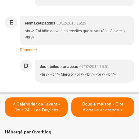
E
elomakeupaddict
30/12/2013 16:29
<br /> J'ai hâte de voir les recettes que tu vas réalisé avec :)
<br />
Répondre
D
des-etoiles-surlapeau
07/02/2014 16:51
<br /> <br /> Merci :-)<br /> <br /> <br /> <br />
< Calendrier de l'avent -
Bougie maison - Cire
Jour 24 - Les Deylices
d'abeille et orange >
d'Audrey [Résultat]
Hébergé par Overblog