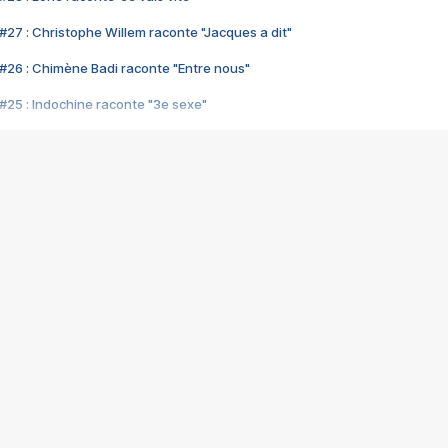
#27 : Christophe Willem raconte "Jacques a dit"
#26 : Chimène Badi raconte "Entre nous"
#25 : Indochine raconte "3e sexe"
#24 : Zaho raconte "C'est chelou"
#23 : Patrick Bruel raconte "Au café des délices"
#22 : Kyo raconte "Le chemin"
#21 : Nolwenn Leroy raconte "Cassé"
#20 : Patrick Hernandez raconte "Born to be alive"
#19 : Lorie raconte "Près de moi"
#18 : Michael Jones raconte "A nos actes manqués" (avec Jean-Jacque
#17 : Khaled raconte "Aïcha"
#16 : Corneille raconte "Parce qu'on vient de loin"