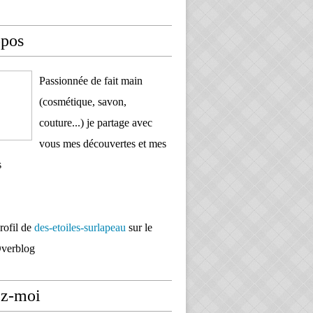
opos
Passionnée de fait main
(cosmétique, savon,
couture...) je partage avec
vous mes découvertes et mes
s
profil de
des-etoiles-surlapeau
sur le
Overblog
ez-moi