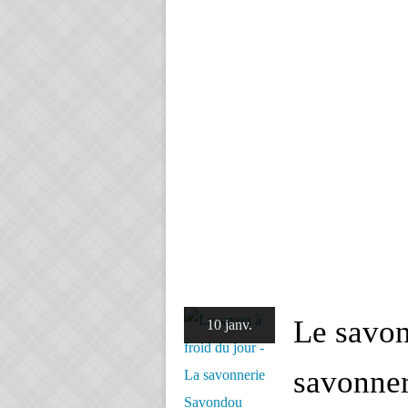
Le savon
10 janv.
savonne