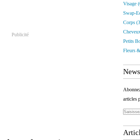
Visage
(
Swap-E
Corps
(3
Cheveu
Publicité
Petits B
Fleurs &
Newsl
Abonnez-
articles 
Artic