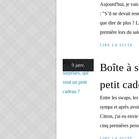
Aujourd'hui, je vais
: "S’il ne devait res
que dire de plus ? 
première lors du sal
LIRE LA SUITE
Boîte à s
9 janv.
petit ca
Entre les swaps, les
sympa et après avoir
Citron, j'ai eu envi
cinq premières pers
LIRE LA SUITE