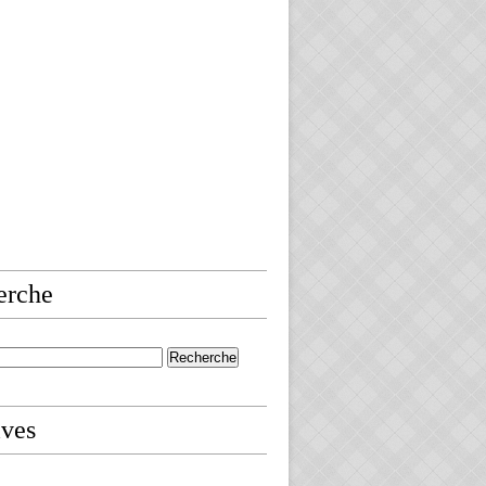
erche
ives