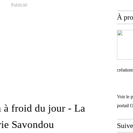
Publicité
À pr
création
Voir le 
 à froid du jour - La
portail 
rie Savondou
Suiv