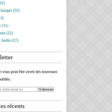
62)
changes
(55)
3)
x
(31)
outs
(22)
 Jardin
(17)
etter
vous pour être averti des nouveaux
publiés.
les récents