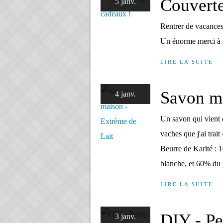
Couverte
5 janv.
Rentrer de vacances 
Un énorme merci à v
LIRE LA SUITE
Savon ma
4 janv.
Un savon qui vient dr
vaches que j'ai trai
Beurre de Karité : 1
blanche, et 60% du 
LIRE LA SUITE
DIY - Pe
3 janv.