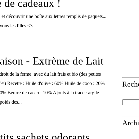
 de cadeaux !
et découvrir une boîte aux lettres remplis de paquets...
ous les filles <3
ison - Extrème de Lait
oit de la ferme, avec du lait frais et bio (des petites
Rech
t ^^) Recette : Huile d'olive : 60% Huile de coco : 20%
0% Beurre de cacao : 10% Ajouts à la trace : argile
poids des...
Arch
tits sachets odorants