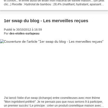
et confort... et envie aussi de tester mon macérât de vanille maison... (un petit
clic...) Recette : Hydrolat de bambou : 28,4% (matifiant, hydratant, apaisant)
Hydrolat de...
1er swap du blog - Les merveilles reçues
Publié le 30/10/2012 à 16:59
Par
des-etoiles-surlapeau
J'ai lancé l'idée d'un swap (échange) entre cosméteuses avec mon thème
"Mon ingrédient préféré". Je ne pensais pas que nous serions 9 à participer,
un premier succès ! Le principe : créer un produit cosmétique maison avec