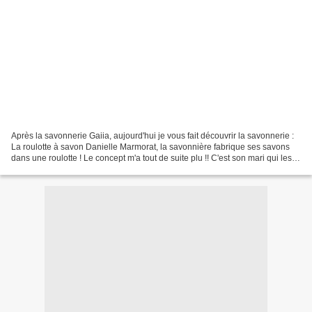
Après la savonnerie Gaiia, aujourd'hui je vous fait découvrir la savonnerie :
La roulotte à savon Danielle Marmorat, la savonnière fabrique ses savons
dans une roulotte ! Le concept m'a tout de suite plu !! C'est son mari qui les
dessine, les fait fabriquer...