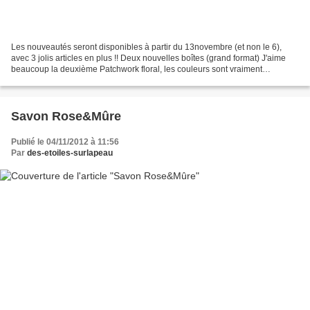
Les nouveautés seront disponibles à partir du 13novembre (et non le 6),
avec 3 jolis articles en plus !! Deux nouvelles boîtes (grand format) J'aime
beaucoup la deuxième Patchwork floral, les couleurs sont vraiment
superbes ! Huile végétale biode prune...
Savon Rose&Mûre
Publié le 04/11/2012 à 11:56
Par
des-etoiles-surlapeau