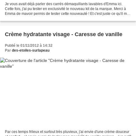
Je vous avait déjà parler des carrés démaquillants lavables d'Emma ici.
Cette fois, j'ai pu tester en exclusivité le nouveau kit de la marque. Merci à
Emma de mavoir permis de tester cette nouveauté ! Et c'est juste ce qu'il me
manquait ! Une petite pochette...
Crème hydratante visage - Caresse de vanille
Publié le 01/11/2012 à 14:32
Par
des-etoiles-surlapeau
Par ces temps frileux et surtout très pluvieux, j'ai envie d'une crème douceur