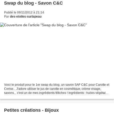
Swap du blog - Savon C&C
Publié le 09/11/2012 à 21:14
Par
des-etoiles-surlapeau
Voici le produit pour le 1er swap du blog, un savon SAF C&C pour Carotte et
Cerise... J'adore utiliser le jus de carotte en cosmétique, crème visage,
savons... c'est un de mes ingrédients fétiches ! Ingrédients : huiles végétales
d'olive, de palme éthique,...
Petites créations - Bijoux