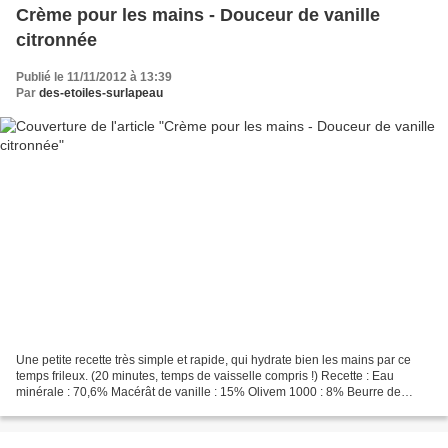
Crème pour les mains - Douceur de vanille
citronnée
Publié le 11/11/2012 à 13:39
Par
des-etoiles-surlapeau
Une petite recette très simple et rapide, qui hydrate bien les mains par ce
temps frileux. (20 minutes, temps de vaisselle compris !) Recette : Eau
minérale : 70,6% Macérât de vanille : 15% Olivem 1000 : 8% Beurre de
karité : 5% Cosgard : 0,6% Absolue...